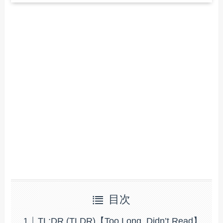
目次
TL;DR (TLDR)【Too Long, Didn’t Read】