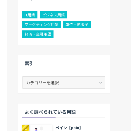
IT用語
ビジネス用語
マーケティング用語
単位・拡張子
経済・金融用語
索引
索
引
よく調べられている用語
ペイン【pain】