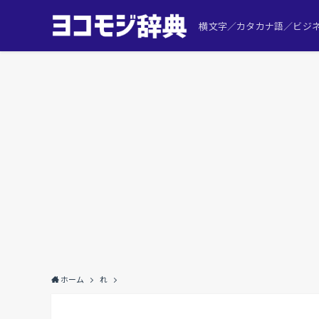
横文字／カタカナ語／ビジネ
ホーム
れ