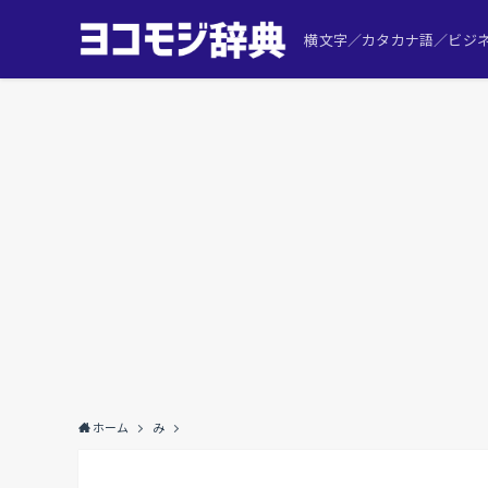
横文字／カタカナ語／ビジネ
ホーム
み