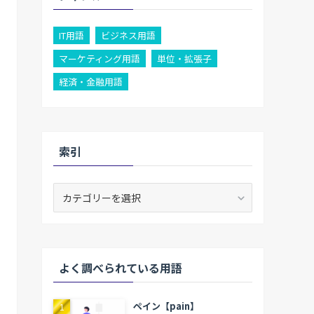
IT用語
ビジネス用語
マーケティング用語
単位・拡張子
経済・金融用語
索引
索
引
よく調べられている用語
ペイン【pain】