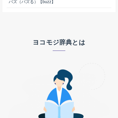
バズ（バズる）【buzz】
ヨコモジ辞典とは